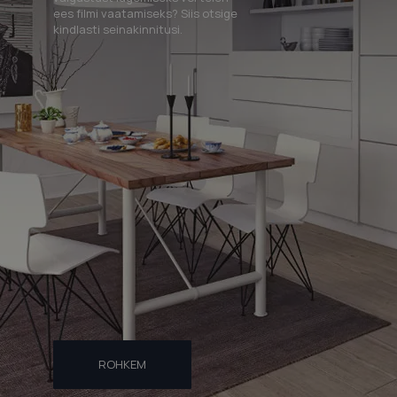
ees filmi vaatamiseks? Siis otsige
kindlasti seinakinnitusi.
ROHKEM