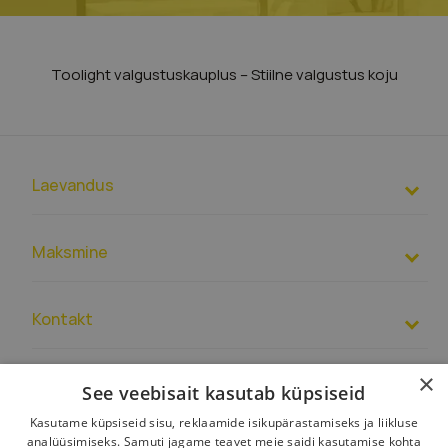
Toolight valgustuskauplus – Stiilne valgustus koju
Laevandus
Maksmine
Kontakt
EUR
– PL39 1500 1344 1213 4007 4271 0000
+37 066105655
×
See veebisait kasutab küpsiseid
7.00 – 19.00
Määrused
Võite saata meile ka sõnumi
Kontaktandmed
Kasutame küpsiseid sisu, reklaamide isikupärastamiseks ja liikluse
Poe kohta
Klienditeenindus:
buroo@toolight.ee
analüüsimiseks. Samuti jagame teavet meie saidi kasutamise kohta