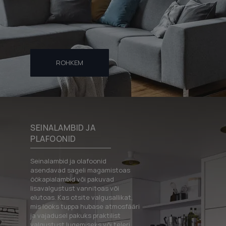
ROHKEM
SEINALAMBID JA
PLAFOONID
Seinalambid ja olafoonid
asendavad sageli magamistoas
öökapialambid või pakuvad
lisavalgustust vannitoas või
elutoas. Kas otsite valgusallikat,
mis looks tuppa hubase atmosfääri
ja vajadusel pakuks praktilist
valgustust lugemiseks või teleri