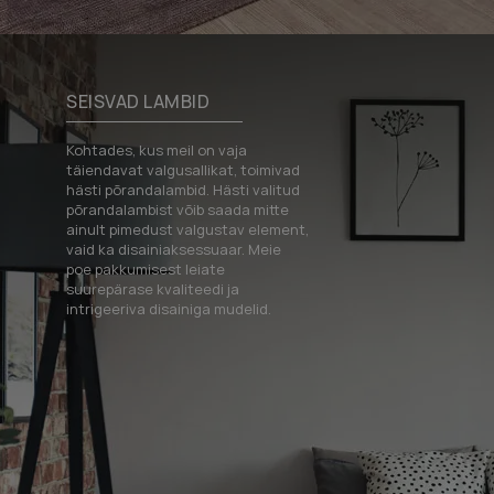
SEISVAD LAMBID
Kohtades, kus meil on vaja
täiendavat valgusallikat, toimivad
hästi põrandalambid. Hästi valitud
põrandalambist võib saada mitte
ainult pimedust valgustav element,
vaid ka disainiaksessuaar. Meie
poe pakkumisest leiate
suurepärase kvaliteedi ja
intrigeeriva disainiga mudelid.