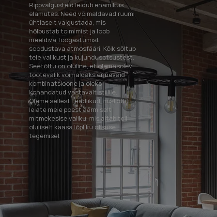
Rippvalgusteid leidub enamikus
elamutes. Need võimaldavad ruumi
ühtlaselt valgustada, mis
hõlbustab toimimist ja loob
meeldiva, lõõgastumist
soodustava atmosfääri. Kõik sõltub
teie valikust ja kujundusotsustest.
Seetõttu on oluline, et olemasolev
tootevalik võimaldaks erinevaid
kombinatsioone ja oleks
kohandatud vastavalt stiilile.
Oleme sellest teadlikud, mistõttu
leiate meie poest äärmiselt
mitmekesise valiku, mis aitab teil
oluliselt kaasa lõpliku otsuse
tegemisel.