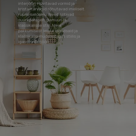
interjööri. Huvitavad vormid ja
kristalltarvikud rõhutavad imeliselt
ruumi iseloomu. Need sobivad
suurepäraselt glamuuri ja
klassikalisse stiili. Meie
pakkumisest leiate moodsaid ja
klassikalisi mudeleid igas stiilis ja
igasse interjööri.