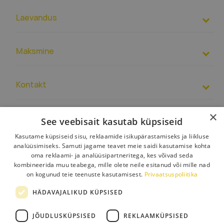
Pruunid lambid
Laevandus
Vasksed lambid
Maksmine
Kontakt
EUR
– PL39 1500 1344 1213 4007 4271 0000
+37 066105655
×
See veebisait kasutab küpsiseid
7.00 – 19.00
Määrused
Võite saata meile ka sõnumi
Kontaktandmed
Kasutame küpsiseid sisu, reklaamide isikupärastamiseks ja liikluse
Poe kohta
Klienditeenindus:
buroo@toolight.ee
analüüsimiseks. Samuti jagame teavet meie saidi kasutamise kohta
oma reklaami- ja analüüsipartneritega, kes võivad seda
Vedu
kombineerida muu teabega, mille olete neile esitanud või mille nad
Tagastamine ja kaebused
on kogunud teie teenuste kasutamisest.
Privaatsuspoliitika
Maksed
HÄDAVAJALIKUD KÜPSISED
Kontakt
JÕUDLUSKÜPSISED
REKLAAMKÜPSISED