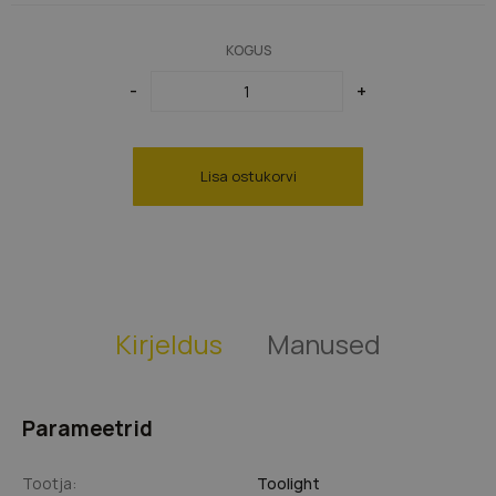
Pruunid lambid
KOGUS
Vasksed lambid
-
+
Lisa ostukorvi
Kirjeldus
Manused
Parameetrid
Tootja:
Toolight