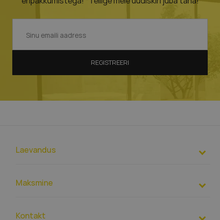
eripakkumistega! *Tellige meie uudiskiri juba täna!
REGISTREERI
Laevandus
Maksmine
Kontakt