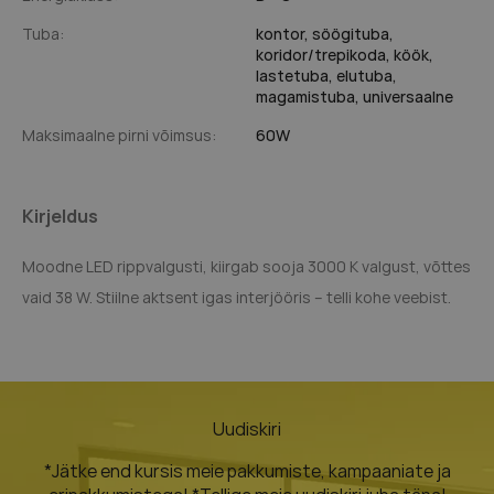
Tuba:
kontor,
söögituba,
koridor/trepikoda,
köök,
lastetuba,
elutuba,
magamistuba,
universaalne
Maksimaalne pirni võimsus:
60W
Kirjeldus
Moodne
LED
rippvalgusti, kiirgab sooja 3000 K valgust, võttes
vaid 38 W. Stiilne aktsent igas interjööris – telli kohe veebist.
Uudiskiri
*Jätke end kursis meie pakkumiste, kampaaniate ja