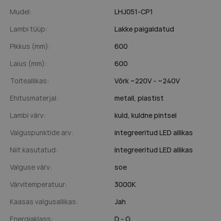
Mudel:
LHJ051-CP1
Lambi tüüp:
Lakke paigaldatud
Pikkus (mm):
600
Laius (mm):
600
Toiteallikas:
Võrk ~220V - ~240V
Ehitusmaterjal:
metall,
plastist
Lambi värv:
kuld,
kuldne pintsel
Valguspunktide arv:
integreeritud LED allikas
Niit kasutatud:
Integreeritud LED allikas
Valguse värv:
soe
Värvitemperatuur:
3000K
Kaasas valgusallikas:
Jah
Energiaklass:
D - G